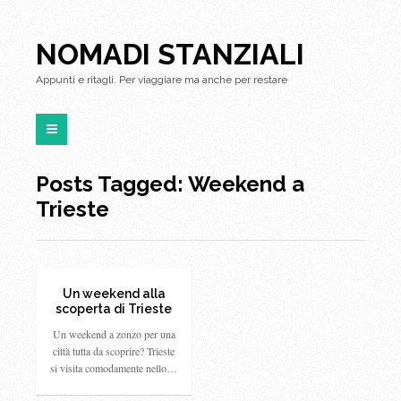
NOMADI STANZIALI
Appunti e ritagli. Per viaggiare ma anche per restare
Posts Tagged: Weekend a
Trieste
Un weekend alla
scoperta di Trieste
Un weekend a zonzo per una
città tutta da scoprire? Trieste
si visita comodamente nello…