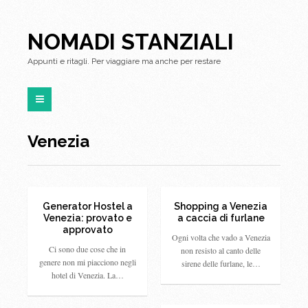
NOMADI STANZIALI
Appunti e ritagli. Per viaggiare ma anche per restare
Venezia
Generator Hostel a
Shopping a Venezia
Venezia: provato e
a caccia di furlane
approvato
Ogni volta che vado a Venezia
Ci sono due cose che in
non resisto al canto delle
genere non mi piacciono negli
sirene delle furlane, le…
hotel di Venezia. La…