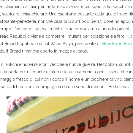
per chiamarti dai taxi, per incitare ad avanzare più spedita la macchina 
 scaricare, chiacchierare. Una cacofonia costante dalla quale trovo rifu
l ristorante-panetteria, nonché casa di Slow Food Beirut, dove ho ap
 tempo. L’amico mi spiega, mentre ci accomodiamo a uno dei piccoli ta
l Bread Repubblic viene a comprare i muffins per colazione e a farci il
el Bread Republic è un tal Walid Ataya, presidente di
Slow Food Beiru
de, il Bread rimaneva aperto in mezzo al caos.
di antichi e nuovi rancori, vecchie e nuove guerre, Hezbollah, sunniti e
ulla porta del ristorante e intercetto una cameriera gentilissima che 
maggio fresco di cui non ricordo il nome e un bicchiere di vino bianco
serie di bicchieri accompagnati da una serie di racconti. Bella serata.