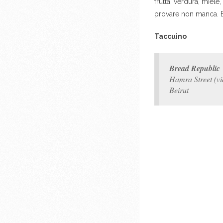
frutta, verdura, miele
provare non manca. E
Taccuino
Bread Republic
Hamra Street (via
Beirut