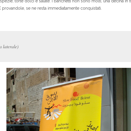
, spezie, torte dolci e salate. I banchetti non sono molti, una decina in 
 provandole, se ne resta immediatamente conquistati.
 laterale)