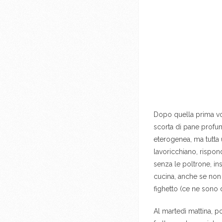
Dopo quella prima vol
scorta di pane profum
eterogenea, ma tutta u
lavoricchiano, rispond
senza le poltrone, in
cucina, anche se non 
fighetto (ce ne sono d
Al martedì mattina, p