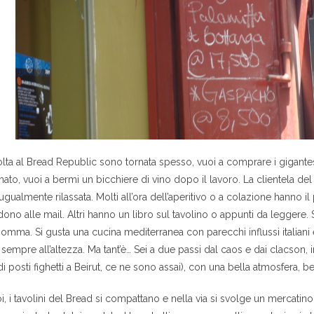
ta al Bread Republic sono tornata spesso, vuoi a comprare i gigantesc
ato, vuoi a bermi un bicchiere di vino dopo il lavoro. La clientela de
gualmente rilassata. Molti all’ora dell’aperitivo o a colazione hanno il 
ono alle mail. Altri hanno un libro sul tavolino o appunti da leggere. 
somma. Si gusta una cucina mediterranea con parecchi influssi italiani 
sempre all’altezza. Ma tant’è… Sei a due passi dal caos e dai clacson,
i posti fighetti a Beirut, ce ne sono assai), con una bella atmosfera, be
oi, i tavolini del Bread si compattano e nella via si svolge un mercati