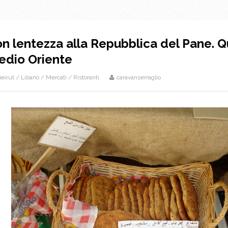
n lentezza alla Repubblica del Pane. 
Medio Oriente
eirut
/
Libano
/
Mercati
/
Ristoranti
caravanserraglio