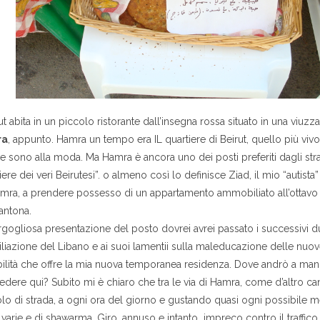
t abita in un piccolo ristorante dall’insegna rossa situato in una viuzza
ra
, appunto. Hamra un tempo era IL quartiere di Beirut, quello più viv
 che sono alla moda. Ma Hamra è ancora uno dei posti preferiti dagli str
tiere dei veri Beirutesi”. o almeno così lo definisce Ziad, il mio “aut
Hamra, a prendere possesso di un appartamento ammobiliato all’ottav
antona.
ogliosa presentazione del posto dovrei avrei passato i successivi due
iliazione del Libano e ai suoi lamentii sulla maleducazione delle nuov
bilità che offre la mia nuova temporanea residenza. Dove andrò a man
vedere qui? Subito mi è chiaro che tra le via di Hamra, come d’altro ca
lo di strada, a ogni ora del giorno e gustando quasi ogni possibile 
varie e di shawarma. Giro, annuso e intanto impreco contro il traffico 