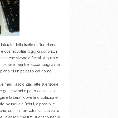
 laterale della trafficata Rue Hamra,
o e cosmopolita. Oggi ci sono altri
anieri che vivono a Beirut. A quanto
ista” libanese, mentre accompagna me
o piano di un palazzo dal nome
 mesi, lascio Ziad alle sue teorie
e generazioni e parto da sola alla
giare la sera? dove farò colazione?
nto ovunque a Beirut, è possibile
menù, con una prevalenza (che ve lo
e i clacson che tutti suonano per le