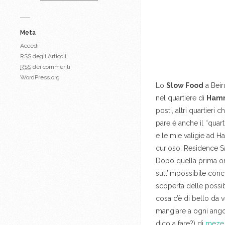
Meta
Accedi
RSS
degli Articoli
RSS
dei commenti
WordPress.org
Lo
Slow Food
a Beiru
nel quartiere di
Ham
posti, altri quartieri
pare è anche il “quar
e le mie valigie ad 
curioso: Residence S
Dopo quella prima org
sull’impossibile conc
scoperta delle possi
cosa c’è di bello da 
mangiare a ogni ango
dico a fare?) di
meze